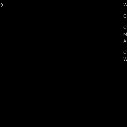
W
C
C
M
A
C
W