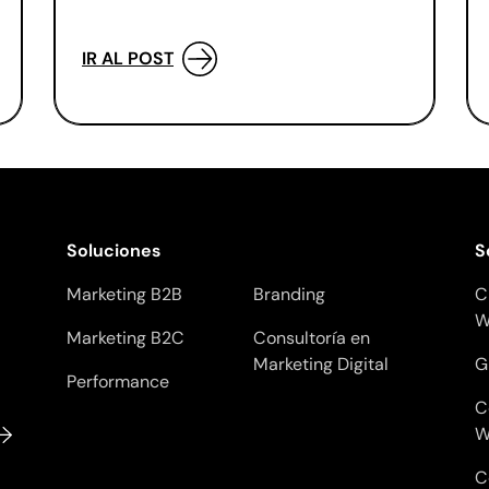
IR AL POST
Soluciones
S
Marketing B2B
Branding
C
W
Marketing B2C
Consultoría en
Marketing Digital
G
Performance
C
W
C