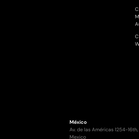
C
M
A
C
W
México
Av. de las Américas 1254-16th,
Mexico