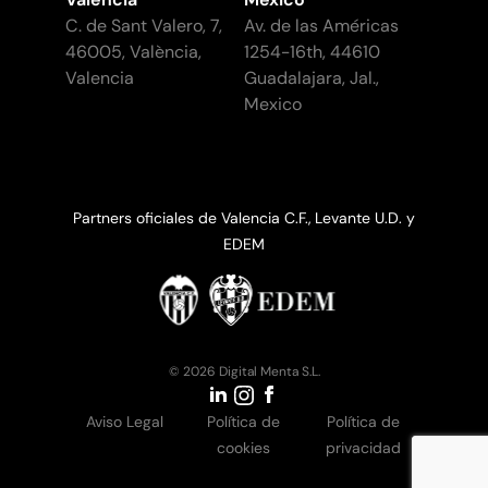
C. de Sant Valero, 7,
Av. de las Américas
46005, València,
1254-16th, 44610
Valencia
Guadalajara, Jal.,
Mexico
Partners oficiales de Valencia C.F., Levante U.D. y
EDEM
© 2026 Digital Menta S.L.
Aviso Legal
Política de
Política de
cookies
privacidad