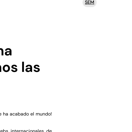
SEM
na
os las
se ha acabado el mundo!
ebs internacionales de