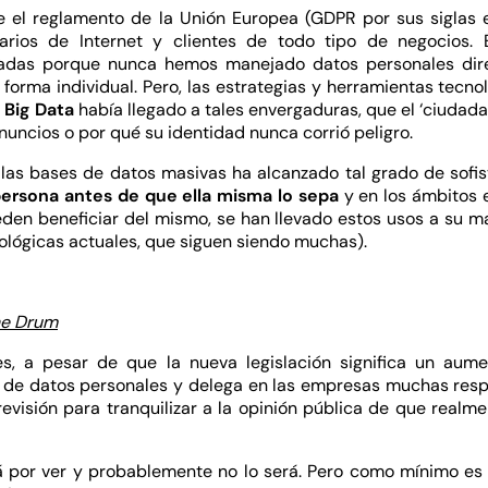
e el reglamento de la Unión Europea (GDPR por sus siglas 
uarios de Internet y clientes de todo tipo de negocios
dadas porque nunca hemos manejado datos personales dir
de forma individual. Pero, las estrategias y herramientas tecn
l
Big Data
había llegado a tales envergaduras, que el ‘ciudada
nuncios o por qué su identidad nunca corrió peligro.
 las bases de datos masivas ha alcanzado tal grado de sofi
persona antes de que ella misma
lo sepa
y en los ámbitos 
den beneficiar del mismo, se han llevado estos usos a su m
nológicas actuales, que siguen siendo muchas).
e Drum
s, a pesar de que la nueva legislación significa un aume
 de datos personales y delega en las empresas muchas res
evisión para tranquilizar a la opinión pública de que realm
tá por ver y probablemente no lo será. Pero como mínimo es