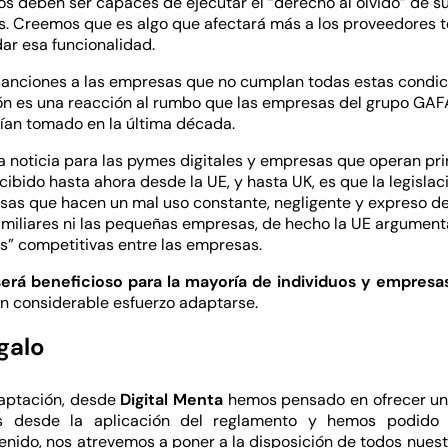
os deben ser capaces de ejecutar el “derecho al olvido” de su
s. Creemos que es algo que afectará más a los proveedores 
ar esa funcionalidad.
sanciones a las empresas que no cumplan todas estas condic
ión es una reacción al rumbo que las empresas del grupo GA
ían tomado en la última década.
 noticia para las pymes digitales y empresas que operan pri
cibido hasta ahora desde la UE, y hasta
UK
, es que la legisla
sas que hacen un mal uso constante, negligente y expreso de 
amiliares ni las pequeñas empresas, de hecho la
UE argument
es” competitivas entre las empresas.
erá beneficioso para la mayoría de individuos y empresa
 un considerable esfuerzo adaptarse.
galo
daptación, desde
Digital Menta
hemos pensado en ofrecer un 
 desde la aplicación del reglamento y hemos podido o
nido, nos atrevemos a poner a la disposición de todos nuestr