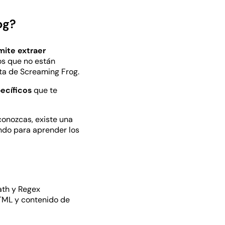
og?
mite extraer
os que no están
nta de Screaming Frog.
ecíficos
que te
conozcas, existe una
endo para aprender los
ath y Regex
HTML y contenido de