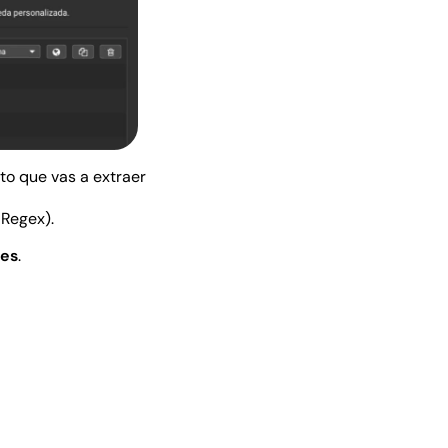
to que vas a extraer
 Regex).
les
.