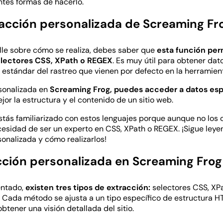
tes formas de hacerlo.
racción personalizada de Screaming Fr
lle sobre cómo se realiza, debes saber que
esta función per
lectores CSS, XPath o REGEX
. Es muy útil para obtener dat
 estándar del rastreo que vienen por defecto en la herramie
sonalizada en
Screaming Frog, puedes acceder a datos esp
or la estructura y el contenido de un sitio web.
stás familiarizado con estos lenguajes porque aunque no los 
cesidad de ser un experto en CSS, XPath o REGEX. ¡Sigue ley
sonalizada y cómo realizarlos!
cción personalizada en Screaming Frog
entado,
existen tres tipos de extracción:
selectores CSS, XP
. Cada método se ajusta a un tipo específico de estructura 
obtener una visión detallada del sitio.