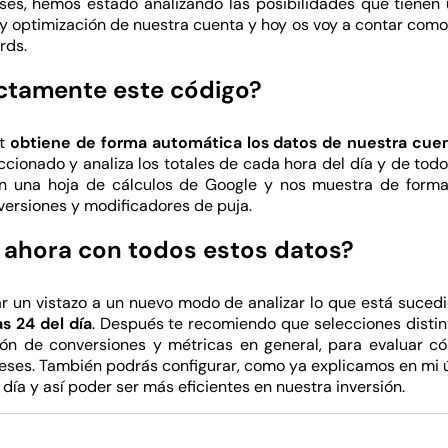
ses, hemos estado analizando las posibilidades que tienen u
 y optimización de nuestra cuenta y hoy os voy a contar com
rds.
ctamente este código?
pt
obtiene de forma automática los datos de nuestra cue
ionado y analiza los totales de cada hora del día y de todo
n una hoja de cálculos de Google y nos muestra de forma
nversiones y modificadores de puja.
ahora con todos estos datos?
 un vistazo a un nuevo modo de analizar lo que está suced
s 24 del día
. Después te recomiendo que selecciones distin
ción de conversiones y métricas en general, para evaluar 
eses. También podrás configurar, como ya explicamos en mi ú
día y así poder ser más eficientes en nuestra inversión.