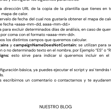
a dirección URL de la copia de la plantilla que tienes en t
 mapa de calor.
tervalo de fecha del cual nos gustaría obtener el mapa de calor
o de fecha «aaaa-mm-dd, aaaa-mm-dd.»
za para excluir determinados días de análisis, en caso de quer
 por coma con el formato «aaaa-mm-dd».
os los distintos campos que queremos calcular.
ains
y
campaignNameDoesNotContain:
se utilizan para 
en o no determinado texto en el nombre, por Ejemplo “ES” o “
igns:
esto sirve para indicar si queremos incluir en el
nfiguración básica, ya puedes ejecutar el script y así tendrás
s.
s escribirnos un comentario o contactarnos y te ayudarem
NUESTRO BLOG