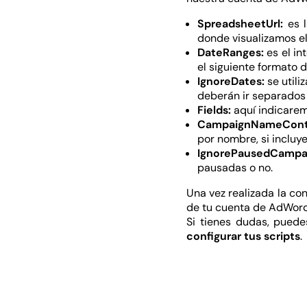
SpreadsheetUrl:
es l
donde visualizamos el
DateRanges:
es el in
el siguiente format
IgnoreDates:
se utili
deberán ir separados
Fields:
aquí indicarem
CampaignNameCont
por nombre, si incluy
IgnorePausedCampa
pausadas o no.
Una vez realizada la co
de tu cuenta de AdWord
Si tienes dudas, puede
configurar tus scripts
.