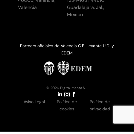
46005, València,
1254-16th, 44610
Valencia
Guadalajara, Jal.,
Mexico
Partners oficiales de Valencia C.F., Levante U.D. y
EDEM
© 2026 Digital Menta S.L.
Aviso Legal
Política de
Política de
cookies
privacidad