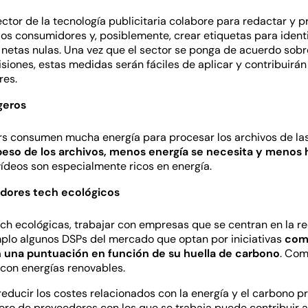
ector de la tecnología publicitaria colabore para redactar y 
los consumidores y, posiblemente, crear etiquetas para identi
 netas nulas. Una vez que el sector se ponga de acuerdo sobre
isiones, estas medidas serán fáciles de aplicar y contribuirá
res.
geros
ers consumen mucha energía para procesar los archivos de l
eso de los archivos, menos energía se necesita y menos 
 vídeos son especialmente ricos en energía.
edores tech ecológicos
ch ecológicas, trabajar con empresas que se centran en la r
plo algunos DSPs del mercado que optan por iniciativas
como
 una puntuación en función de su huella de carbono
. Com
 con energías renovables.
reducir los costes relacionados con la energía y el carbono 
ero de proveedores con los que se trabaja puede contribuir a