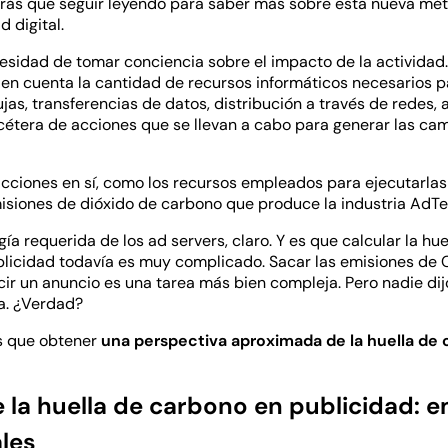
drás que seguir leyendo para saber más sobre esta nueva mé
d digital.
sidad de tomar conciencia sobre el impacto de la actividad. 
n cuenta la cantidad de recursos informáticos necesarios pa
as, transferencias de datos, distribución a través de redes, 
tcétera de acciones que se llevan a cabo para generar las c
cciones en sí, como los recursos empleados para ejecutarla
isiones de dióxido de carbono que produce la industria AdTec
gía requerida de los ad servers, claro. Y es que calcular la hue
licidad todavía es muy complicado. Sacar las emisiones de 
ir un anuncio es una tarea más bien compleja. Pero nadie dijo
ra. ¿Verdad?
s que obtener
una perspectiva aproximada de la huella de c
 la huella de carbono en publicidad: e
ales