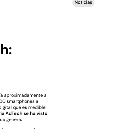
Noticias
h:
dría aproximadamente a
.000 smartphones a
igital que es medible.
ria AdTech se ha visto
que genera.